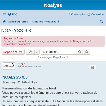
Noalyss
FAQ
Inscription
Connexion
R
Accueil du forum
Annonce - Nouveauté
e
NOALYSS 9.3
c
Règles du forum
h
Ce forum rassemble les annonces, et nouveautés autour de Noalyss ou de la
comptabilité en générale
e
r
Rechercher
Recherche 
Répondre
c
1 message • Page
1
sur
1
h
dany2
Administrateur du site
e
r
NOALYSS 9.3
M
ven. sept. 27, 2024 4:17 pm
e
s
Personnalisation du tableau de bord
s
Vous pouvez ajouter les éléments de votre choix sur votre tableau de
a
g
bord, et les organiser.
e
Ils sont propres à chaque utilisateur. La façon de les développer est dans
le manuel dans la section développement.