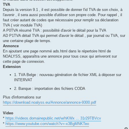
TVA
Depuis la version 9.1 , il est possible de donner l'id TVA de son choix, à
l'avenir , il sera aussi possible d'utiliser son propre code. Pour rappel , il
faut créer autant de codes que nécessaire pour remplir sa déclaration
TVA ( voir module TVA)
A P0TVA résumé TVA : possibilité d'avoir le détail pour la TVA
AD P1TVA détail TVA qui permet d'avoir le détail , par journal ou TVA, sur
une certaine plage de temps.
Annonce
En ajoutant une page nommé ads.html dans le répertoire html de
NOALYSS, apparaîtra une annonce pour tous ceux qui arriveront sur
cette page de connexion.
Extension
1. TVA Belge : nouveau génération de fichier XML à déposer sur
INTERVAT
2. Banque : importation des fichiers CODA
Plus d'informations sur
https://download.noalyss.eu/Annonce/annonce-9300.pdf
Video
*
https://videos.domainepublic.net/w/hKWx ... 31r29TBVcv
*
https://www.youtube.com/watch?v=-x3BgMNKTeo