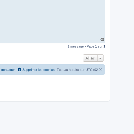
H
a
1 message • Page
1
sur
1
u
t
Aller
 contacter
Supprimer les cookies
Fuseau horaire sur
UTC+02:00