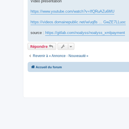
Vidéo présentation
https://www.youtube.com/watch?v=IfQRuAZu6MU
https://videos.domainepublic.net/w/uq8s ... GwZE7LLuoc
source :
https://gitlab.com/noalyss/noalyss_xmlpayment
Répondre
Revenir à « Annonce - Nouveauté »
Accueil du forum