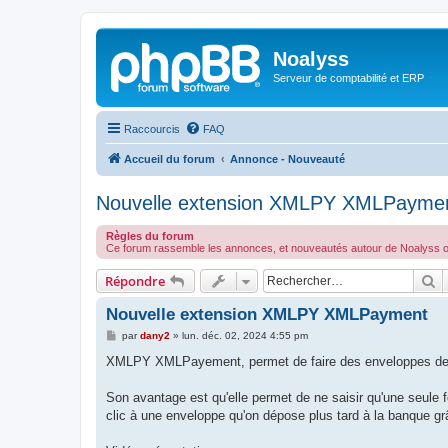
Noalyss
Serveur de comptabilité et ERP
Raccourcis
FAQ
Accueil du forum
Annonce - Nouveauté
Nouvelle extension XMLPY XMLPayme
Règles du forum
Ce forum rassemble les annonces, et nouveautés autour de Noalyss ou
R
Répondre
Nouvelle extension XMLPY XMLPayment
M
par
dany2
»
lun. déc. 02, 2024 4:55 pm
e
s
XMLPY XMLPayement, permet de faire des enveloppes de 
s
a
g
Son avantage est qu'elle permet de ne saisir qu'une seule
e
clic à une enveloppe qu'on dépose plus tard à la banque gr