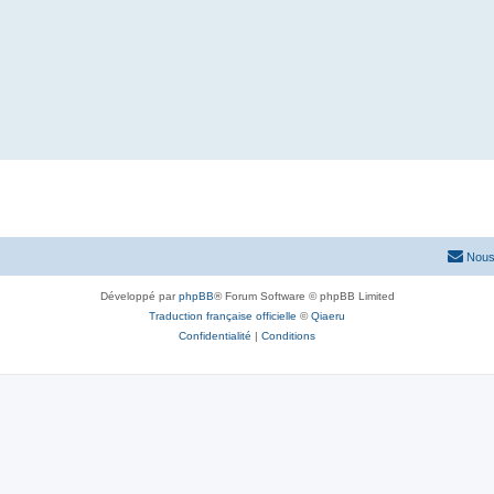
Nous
Développé par
phpBB
® Forum Software © phpBB Limited
Traduction française officielle
©
Qiaeru
Confidentialité
|
Conditions