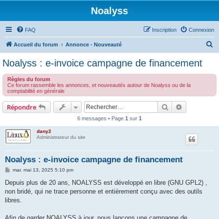
Noalyss
FAQ
Inscription
Connexion
R
Accueil du forum
Annonce - Nouveauté
e
Noalyss : e-invoice campagne de financement
c
Règles du forum
h
Ce forum rassemble les annonces, et nouveautés autour de Noalyss ou de la
comptabilité en générale
e
r
Rechercher
Recherche 
Répondre
c
6 messages • Page
1
sur
1
h
dany2
Administrateur du site
e
r
Noalyss : e-invoice campagne de financement
M
mar. mai 13, 2025 5:10 pm
e
s
Depuis plus de 20 ans, NOALYSS est développé en libre (GNU GPL2) ,
s
non bridé, qui ne trace personne et entièrement conçu avec des outils
a
g
libres.
e
Afin de garder NOALYSS à jour, nous lançons une campagne de