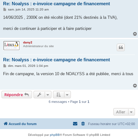
Re: Noalyss : e-invoice campagne de financement
M
sam. juin 14, 2025 11:20 am
e
s
14/06/2025 , 2300€ on été récolté (dont 21% destinés à la TVA),
s
a
g
merci de continuer à participer et à faire participer
e
dany2
Administrateur du site
Re: Noalyss : e-invoice campagne de financement
M
dim. mars 01, 2026 1:04 pm
e
s
Fin de campagne, la version 10 de NOALYSS a été publiée, merci à tous
s
a
g
e
Répondre
6 messages • Page
1
sur
1
Aller
Accueil du forum
Fuseau horaire sur
UTC+02:00
Développé par
phpBB
® Forum Software © phpBB Limited