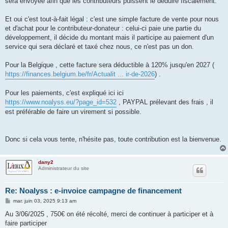
sera envoyée afin que les contributeurs puissent le déduire fiscalement.
Et oui c'est tout-à-fait légal : c'est une simple facture de vente pour nous
et d'achat pour le contributeur-donateur : celui-ci paie une partie du
développement, il décide du montant mais il participe au paiement d'un
service qui sera déclaré et taxé chez nous, ce n'est pas un don.
Pour la Belgique , cette facture sera déductible à 120% jusqu'en 2027 (
https://finances.belgium.be/fr/Actualit ... ir-de-2026
) .
Pour les paiements, c'est expliqué ici ici
https://www.noalyss.eu/?page_id=532
, PAYPAL prélevant des frais , il
est préférable de faire un virement si possible.
Donc si cela vous tente, n'hésite pas, toute contribution est la bienvenue.
dany2
Administrateur du site
Re: Noalyss : e-invoice campagne de financement
M
mar. juin 03, 2025 9:13 am
e
s
Au 3/06/2025 , 750€ on été récolté, merci de continuer à participer et à
s
faire participer
a