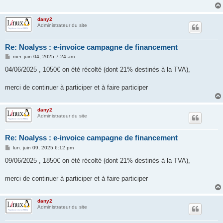
g
e
dany2
Administrateur du site
Re: Noalyss : e-invoice campagne de financement
M
mer. juin 04, 2025 7:24 am
e
s
04/06/2025 , 1050€ on été récolté (dont 21% destinés à la TVA),
s
a
g
merci de continuer à participer et à faire participer
e
dany2
Administrateur du site
Re: Noalyss : e-invoice campagne de financement
M
lun. juin 09, 2025 6:12 pm
e
s
09/06/2025 , 1850€ on été récolté (dont 21% destinés à la TVA),
s
a
g
merci de continuer à participer et à faire participer
e
dany2
Administrateur du site