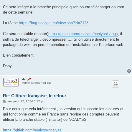
Ce sera intégré à la branche principale qu'on pourra télécharger courant
de cette semaine.
La tâche
https://bug.noalyss.eu/view.php?id=2128
Ce sera en stable (master)
https://gitlab.com/noalyss/noalyss/-/tags
, il
suffira de télécharger , décompresser ,... Si on utilise directement le
package du wiki, on perd le bénéfice de l'installation par l'interface web.
Bien cordialement
Dany
dany2
Administrateur du site
Re: Clôture française, le retour
M
lun. janv. 22, 2024 3:22 pm
e
s
Pour ceux que cela intéressent , la version qui supporte les clotures et
s
qui fonctionne comme en France sans reprise des comptes peuvent
a
g
utiliser la branche stable (=master) de NOALYSS
e
https://gitlab.com/noalyss/noalyss