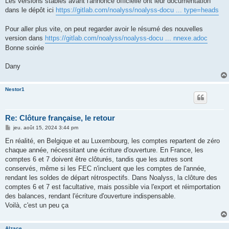
Les versions stables avant l'annonce officielle ont leur documentation
dans le dépôt ici
https://gitlab.com/noalyss/noalyss-docu ... type=heads
Pour aller plus vite, on peut regarder avoir le résumé des nouvelles
version dans
https://gitlab.com/noalyss/noalyss-docu ... nnexe.adoc
Bonne soirée
Dany
Nestor1
Re: Clôture française, le retour
M
jeu. août 15, 2024 3:44 pm
e
s
En réalité, en Belgique et au Luxembourg, les comptes repartent de zéro
s
chaque année, nécessitant une écriture d'ouverture. En France, les
a
g
comptes 6 et 7 doivent être clôturés, tandis que les autres sont
e
conservés, même si les FEC n'incluent que les comptes de l'année,
rendant les soldes de départ rétrospectifs. Dans Noalyss, la clôture des
comptes 6 et 7 est facultative, mais possible via l'export et réimportation
des balances, rendant l'écriture d'ouverture indispensable.
Voilà, c'est un peu ça
Alzace