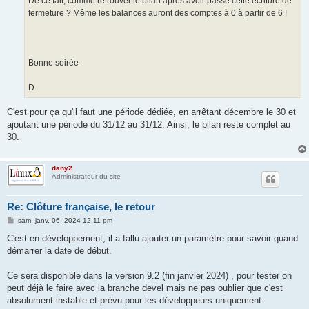
De ce fait, comme retrouver le bilan après avoir passé cette écriture de
fermeture ? Même les balances auront des comptes à 0 à partir de 6 !
Bonne soirée
D
C'est pour ça qu'il faut une période dédiée, en arrêtant décembre le 30 et
ajoutant une période du 31/12 au 31/12. Ainsi, le bilan reste complet au
30.
dany2
Administrateur du site
Re: Clôture française, le retour
M
sam. janv. 06, 2024 12:11 pm
e
s
C'est en développement, il a fallu ajouter un paramètre pour savoir quand
s
démarrer la date de début.
a
g
e
Ce sera disponible dans la version 9.2 (fin janvier 2024) , pour tester on
peut déjà le faire avec la branche devel mais ne pas oublier que c'est
absolument instable et prévu pour les développeurs uniquement.