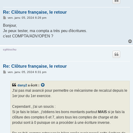
Re: Clôture française, le retour
M
ven. janv. 05, 2024 6:26 pm
e
s
Bonjour,
s
Je peux tester, ma compta a très peu d'écritures.
a
g
c'est COMPTA/ADV/OPEN ?
e
cphischu
Re: Clôture française, le retour
M
ven. janv. 05, 2024 6:31 pm
e
s
s
dany2
a écrit :
a
g
J'ai pas mal avancé pour permettre ce mécanisme de recalcul depuis le
e
1er jour du 1er exercice.
Cependant , j'ai un soucis :
Si je fais le bilan , j'obtiens les bons montants partout
MAIS
si je fais la
clôture des comptes 6 et 7, alors tous les comptes de charge et de
produi sont à 0 puisque on a procéder à une écriture inverse.