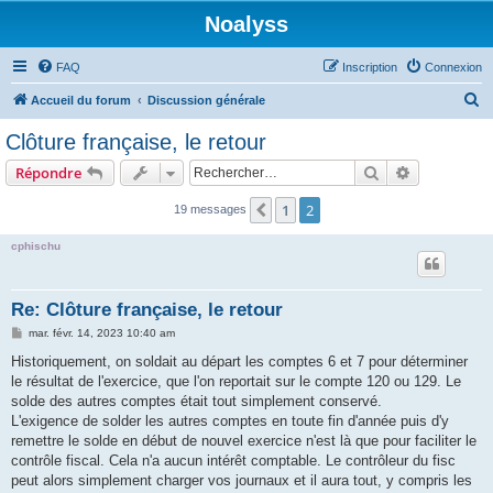
Noalyss
FAQ
Inscription
Connexion
R
Accueil du forum
Discussion générale
e
Clôture française, le retour
c
Rechercher
Recherche 
Répondre
h
e
1
2
Précédent
19 messages
r
cphischu
c
h
Re: Clôture française, le retour
e
M
mar. févr. 14, 2023 10:40 am
r
e
s
Historiquement, on soldait au départ les comptes 6 et 7 pour déterminer
s
le résultat de l'exercice, que l'on reportait sur le compte 120 ou 129. Le
a
g
solde des autres comptes était tout simplement conservé.
e
L'exigence de solder les autres comptes en toute fin d'année puis d'y
remettre le solde en début de nouvel exercice n'est là que pour faciliter le
contrôle fiscal. Cela n'a aucun intérêt comptable. Le contrôleur du fisc
peut alors simplement charger vos journaux et il aura tout, y compris les