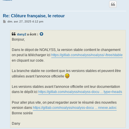
Re: Clôture française, le retour
M
dim. avr. 27, 2025 4:12 pm
e
s
s
dany2
a écrit :
a
g
Bonjour,
e
Dans le dépot de NOALYSS, la version stable contient le changement
on peut la télécharger ici
https://gitlab.com/noalyss/noalyss/-/tree/stable
en cliquant sur code.
La branche stable ne contient que les versions stables et peuvent être
utilisées avant l'annonce officielle
Les versions stables avant l'annonce officielle ont leur documentation
dans le dépôt ici
https://gitlab.com/noalyss/noalyss-docu ... type=heads
Pour aller plus vite, on peut regarder avoir le résumé des nouvelles
version dans
https://gitlab.com/noalyss/noalyss-docu ... nnexe.adoc
Bonne soirée
Dany