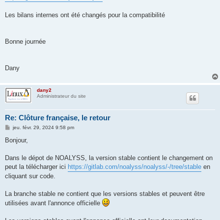
Les bilans internes ont été changés pour la compatibilité
Bonne journée
Dany
dany2
Administrateur du site
Re: Clôture française, le retour
M
jeu. févr. 29, 2024 9:58 pm
e
s
Bonjour,
s
a
g
Dans le dépot de NOALYSS, la version stable contient le changement on
e
peut la télécharger ici
https://gitlab.com/noalyss/noalyss/-/tree/stable
en
cliquant sur code.
La branche stable ne contient que les versions stables et peuvent être
utilisées avant l'annonce officielle