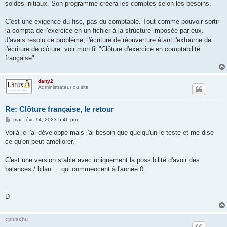
soldes initiaux. Son programme créera les comptes selon les besoins.
C'est une exigence du fisc, pas du comptable. Tout comme pouvoir sortir
la compta de l'exercice en un fichier à la structure imposée par eux.
J'avais résolu ce problème, l'écriture de réouverture étant l'extourne de
l'écriture de clôture. voir mon fil "Clôture d'exercice en comptabilité
française"
dany2
Administrateur du site
Re: Clôture française, le retour
M
mar. févr. 14, 2023 5:46 pm
e
s
Voilà je l'ai développé mais j'ai besoin que quelqu'un le teste et me dise
s
ce qu'on peut améliorer.
a
g
e
C'est une version stable avec uniquement la possibilité d'avoir des
balances / bilan ... qui commencent à l'année 0
D
cphischu