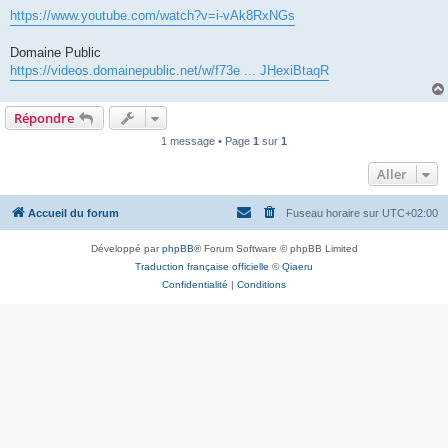
https://www.youtube.com/watch?v=i-vAk8RxNGs
Domaine Public
https://videos.domainepublic.net/w/f73e ... JHexiBtaqR
Répondre
1 message • Page
1
sur
1
Aller
Accueil du forum
Fuseau horaire sur
UTC+02:00
Développé par
phpBB
® Forum Software © phpBB Limited
Traduction française officielle
©
Qiaeru
Confidentialité
|
Conditions