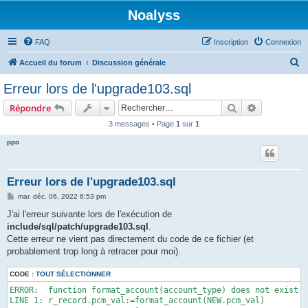
Noalyss
FAQ
Inscription
Connexion
R
Accueil du forum
Discussion générale
e
Erreur lors de l'upgrade103.sql
c
Rechercher
Recherche 
Répondre
h
3 messages • Page
1
sur
1
e
ppo
r
c
h
Erreur lors de l'upgrade103.sql
e
M
mar. déc. 06, 2022 6:53 pm
e
r
s
J'ai l'erreur suivante lors de l'exécution de
s
include/sql/patch/upgrade103.sql
.
a
g
Cette erreur ne vient pas directement du code de ce fichier (et
e
probablement trop long à retracer pour moi).
CODE :
TOUT SÉLECTIONNER
ERROR:  function format_account(account_type) does not exist

LINE 1: r_record.pcm_val:=format_account(NEW.pcm_val)
