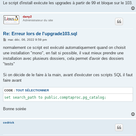
Le script d'install exécute les upgrades à partir de 99 et bloque sur le 103.
dany2
Administrateur du site
Re: Erreur lors de l'upgrade103.sql
M
mar. déc. 06, 2022 9:59 pm
e
s
normalement ce script est exécuté automatiquement quand on choisit
s
une installation "mono", en fait si possible, il vaut mieux prendre une
a
g
installation avec plusieurs dossiers, cela permet d'avoir des dossiers
e
"tests"
Si on décide de le faire à la main, avant d'exécuter ces scripts SQL il faut
faire avant
CODE :
TOUT SÉLECTIONNER
set search_path to public,comptaproc,pg_catalog;
Bonne soirée
cedrick