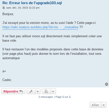
Re: Erreur lors de l'upgrade103.sql
M
sam. déc. 10, 2022 11:22 pm
e
s
Bonjour,
s
a
g
J'ai essayé pour la version mono, as-tu suivi l'aide ? Cette page-ci
e
https://wiki.noalyss.eu/doku.php?id=ins ... _mutualise
??
Il ne faut pas utiliser mono.sql directement mais simplement créer une
base vide.
Il faut restaurer l’un des modèles proposés dans cette base de données
(voir page plus haut) puis donner le nom lors de l’installation, tout sera
automatique
a+
Cedric
Répondre
3 messages • Page
1
sur
1
Aller