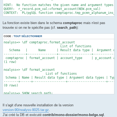
                          ^

HINT:  No function matches the given name and argument types. 
QUERY:  r_record.pcm_val:=format_account(NEW.pcm_val)

CONTEXT:  PL/pgSQL function comptaproc.tmp_pcmn_alphanum_ins_u
La fonction existe bien dans le schema
comptaproc
mais n'est pas
trouvée si on ne le spécifie pas (cf.
search_path
):
CODE :
TOUT SÉLECTIONNER
noalyss=> \df comptaproc.format_account

                               List of functions

   Schema   |      Name      | Result data type |  Argument da
------------+----------------+------------------+-------------
 comptaproc | format_account | account_type     | p_account ac
(1 row)

noalyss=> \df format_account

                       List of functions

 Schema | Name | Result data type | Argument data types | Type

--------+------+------------------+---------------------+-----
(0 rows)

noalyss=> SHOW search_path;

   search_path

-----------------

 "$user", public

Il s'agit d'une nouvelle installation de la version
(1 row)
version-90/noalyss-9025.tar.gz
.
J'ai créé la DB et exécuté
contrib/mono-dossier/mono-belge.sql
.