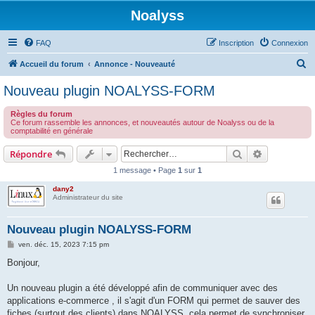
Noalyss
FAQ
Inscription
Connexion
R
Accueil du forum
Annonce - Nouveauté
e
Nouveau plugin NOALYSS-FORM
c
Règles du forum
h
Ce forum rassemble les annonces, et nouveautés autour de Noalyss ou de la
comptabilité en générale
e
r
Rechercher
Recherche 
Répondre
c
1 message • Page
1
sur
1
h
dany2
Administrateur du site
e
r
Nouveau plugin NOALYSS-FORM
M
ven. déc. 15, 2023 7:15 pm
e
s
Bonjour,
s
a
g
Un nouveau plugin a été développé afin de communiquer avec des
e
applications e-commerce , il s'agit d'un FORM qui permet de sauver des
fiches (surtout des clients) dans NOALYSS, cela permet de synchroniser